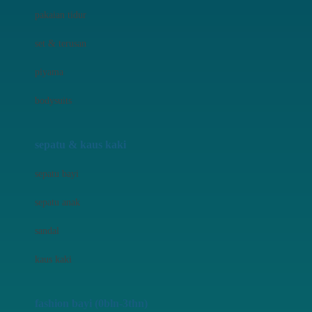
pakaian tidur
Baby Rovega
set & terusan
Babybee
piyama
Banana Boat
bodysuits
Banz
Barbie
sepatu & kaus kaki
Beaba
sepatu bayi
Beauty Barn
sepatu anak
Bio Oil
sandal
Biolane
kaus kaki
Bite Fighters
fashion bayi (0bln-3thn)
Bizzi Growin