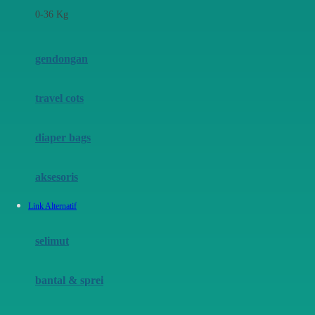
0-36 Kg
F
gendongan
Felt So Sweet
Fisher Price
travel cots
Flipper
diaper bags
Friends Of Sally
aksesoris
G
Link Alternatif
Gb
selimut
Geko
Graco
bantal & sprei
Gund