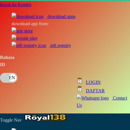
lewati ke Konten
download apps
download app from:
gift registry
Bahasa
ID
LOGIN
DAFTAR
Contact
Us
Toggle Nav