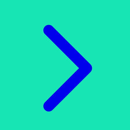
Y
Yamatoya
Z
Zaxy
Zoggs
0-9
4Moms
59S