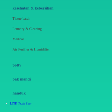
M
kesehatan & kebersihan
Magformers
Tissue basah
Mama's Choice
Laundry & Cleaning
Mamas&Papas
Medical
Mamaway
Air Purifier & Humidifier
Maxi Cosi
potty
Megabloks
Micro
bak mandi
MiDeer
handuk
Mimi & Lula
LINK Tebak Skor
Mini Monkey