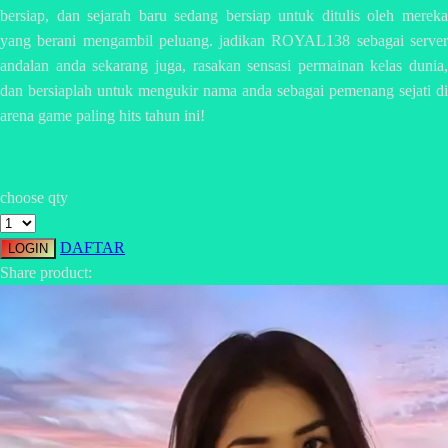
S
bersiap, dan sejarah baru sedang bersiap untuk ditulis oleh mereka
yang berani mengambil peluang. jadikan ROYAL138 sebagai server
Sebamed
andalan anda sekarang juga, rasakan sensasi permainan kelas dunia,
dan bersiaplah untuk mengukir nama anda sebagai pemenang sejati di
Silver Cross
arena game paling hits tahun ini!
Simply Idea
Skip Hop
choose qty
Spectra
DAFTAR
LOGIN
Squishmallows
Share product:
Starbooks
Stick-O
Stokke
Sudocrem