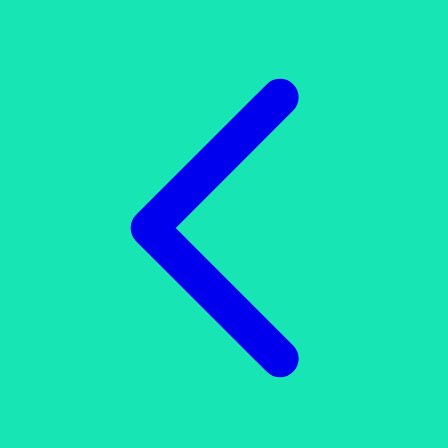
V
Veja
Vitaflow
Vtech
W
Waterland
Wellness
X
Xootz