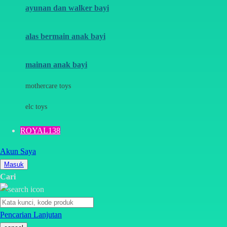
ayunan dan walker bayi
Moby
Momami
alas bermain anak bayi
Mothercare
mainan anak bayi
Mustela
mothercare toys
My Buddy Tag
elc toys
My K
ROYAL138
N
Akun Saya
Naif
Masuk
Cari
Nike
Nordic Natural
Pencarian Lanjutan
Nuby