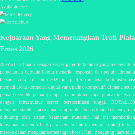
Poled Global
Available for :
home delivery
Ponycycle
store pickup
Puma
Kejuaraan Yang Memenangkan Trofi Piala
Pureats
Emas 2026
Q
ROYAL138 hadir sebagai server game terkemuka yang menawarkan
QV Baby
pengalaman bermain begitu menarik, responsif, dan penuh adrenalin
bersama cr2.pt. di tahun 2026 ini, platform ini telah bertransformasi
R
menjadi arena kompetisi digital yang paling kompetitif, di mana setiap
pemain memiliki peluang yang sama untuk mencapai puncak kejayaan.
Real Shades
dengan infrastruktur server berspesifikasi tinggi, ROYAL138
menjamin stabilitas permainan yang mulus, bebas kendala latency, dan
Red Castle
didukung oleh sistem keamanan mutakhir. hal ini memberikan
Ribbon Madness
kenyamanan penuh bagi para pemain untuk menguji strategi terbaik
mereka dalam mengejar kemenangan besar. Kini, panggung juara telah