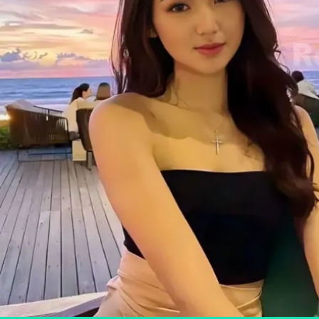
Sumimo
Sunnylife
Sun-Staches
Swimava
T
Tommee Tippee
Trunki
Tutti Bambini
Twistshake
TY Toys
U